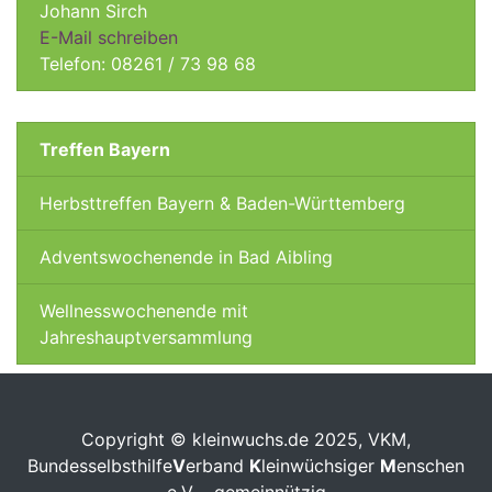
Johann Sirch
E-Mail schreiben
Telefon: 08261 / 73 98 68
Treffen Bayern
Herbsttreffen Bayern & Baden-Württemberg
Adventswochenende in Bad Aibling
Wellnesswochenende mit
Jahreshauptversammlung
Copyright © kleinwuchs.de 2025, VKM,
Bundesselbsthilfe
V
erband
K
leinwüchsiger
M
enschen