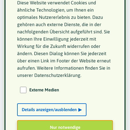
Diese Website verwendet Cookies und
>> Adventstreffen in Ulm
ähnliche Technologien, um Ihnen ein
optimales Nutzererlebnis zu bieten. Dazu
>> Wellnesswochenende in Bad Brückenau
gehören auch externe Dienste, die in der
nachfolgenden Übersicht aufgeführt sind. Sie
>> Stammtischtreffen in Herrsching am
können Ihre Einwilligung jederzeit mit
Ammersee, 2021
Wirkung für die Zukunft widerrufen oder
ändern. Diesen Dialog können Sie jederzeit
>> Herbsttreffen in Erbendorf/Oberpfalz und
über einen Link im Footer der Website erneut
Marienbad, September 2021
aufrufen. Weitere Informationen finden Sie in
unserer Datenschutzerklärung.
>> ConSozial 2021
Externe Medien
>> Wellnesswochenende mit JHV in Kipfenberg,
18. bis 20. März 2022
Details anzeigen/ausblenden
>> Stammtischtreffen in Herrsching am
Ammersee, 2022
Nur notwendige