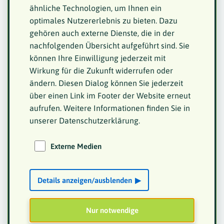
ähnliche Technologien, um Ihnen ein
>> Wellnesswochenende in Bad Brückenau
optimales Nutzererlebnis zu bieten. Dazu
gehören auch externe Dienste, die in der
>> Stammtischtreffen in Herrsching am
nachfolgenden Übersicht aufgeführt sind. Sie
Ammersee, 2021
können Ihre Einwilligung jederzeit mit
Wirkung für die Zukunft widerrufen oder
>> Herbsttreffen in Erbendorf/Oberpfalz und
ändern. Diesen Dialog können Sie jederzeit
Marienbad, September 2021
über einen Link im Footer der Website erneut
aufrufen. Weitere Informationen finden Sie in
>> ConSozial 2021
unserer Datenschutzerklärung.
>> Wellnesswochenende mit JHV in Kipfenberg,
Externe Medien
18. bis 20. März 2022
>> Stammtischtreffen in Herrsching am
Details anzeigen/ausblenden
Ammersee, 2022
Nur notwendige
>> Herbsttreffen im Bayerischen Wald, 30.09. bis