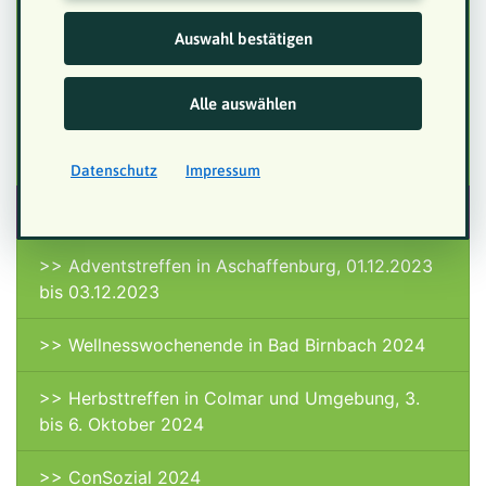
03.10.2022
Auswahl bestätigen
>> ConSozial 2022
Alle auswählen
>> Silvestertreffen 2022/2023
>> Wellnesswochenende in Lindau
Datenschutz
Impressum
>> ConSozial 2023
>> Adventstreffen in Aschaffenburg, 01.12.2023
bis 03.12.2023
>> Wellnesswochenende in Bad Birnbach 2024
>> Herbsttreffen in Colmar und Umgebung, 3.
bis 6. Oktober 2024
>> ConSozial 2024