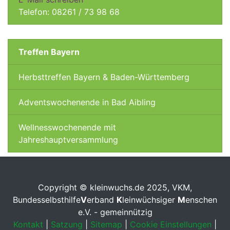
Telefon: 08261 / 73 98 68
Treffen Bayern
Herbsttreffen Bayern & Baden-Württemberg
Adventswochenende in Bad Aibling
Wellnesswochenende mit
Jahreshauptversammlung
Copyright © kleinwuchs.de 2025, VKM,
Bundesselbsthilfe
V
erband
K
leinwüchsiger
M
enschen
e.V. - gemeinnützig
Kontakt
|
Satzung
|
Sitemap
|
Cookie Einstellungen
|