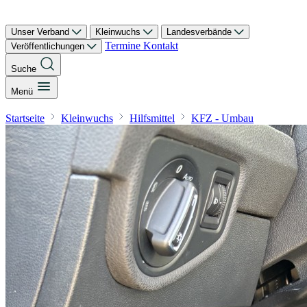
Unser Verband
Kleinwuchs
Landesverbände
Termine
Kontakt
Veröffentlichungen
Suche
Menü
Startseite
Kleinwuchs
Hilfsmittel
KFZ - Umbau