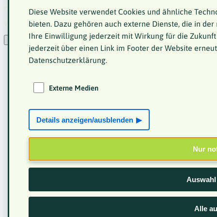
Copyright 2026 © www.kleinwuchs.de
Diese Website verwendet Cookies und ähnliche Techno
bieten. Dazu gehören auch externe Dienste, die in der
VKM - Bundesselbsthilfeverband kleinwüchsiger Menschen e.V. - gemeinnützig
Ihre Einwilligung jederzeit mit Wirkung für die Zukun
Barrierefreiheitserklärung
Datenschutz
Impressum
Cookie-Einstellungen
jederzeit über einen Link im Footer der Website erneut
Datenschutzerklärung.
Externe Medien
Details anzeigen/ausblenden
Nur no
Auswahl 
Alle a