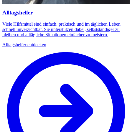
Alltagshelfer
Viele Hilfsmittel sind einfach, praktisch und im täglichen Leben
schnell unverzichtbar. Sie unterstützen dabei, selbstständiger zu
bleiben und alltägliche Situationen einfacher zu meistern.
Alltagshelfer entdecken