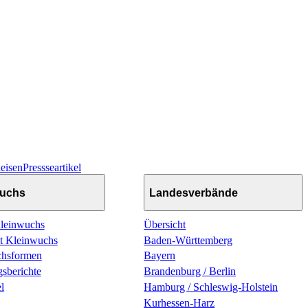
eisen
Pressseartikel
wuchs
Landesverbände
Kleinwuchs
Übersicht
t Kleinwuchs
Baden-Württemberg
chsformen
Bayern
sberichte
Brandenburg / Berlin
l
Hamburg / Schleswig-Holstein
Kurhessen-Harz