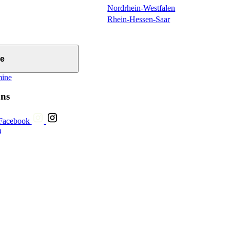
Nordrhein-Westfalen
Rhein-Hessen-Saar
e
mine
uns
Facebook
m