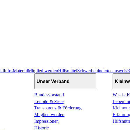
ild
Info-Material
Mitglied werden
Hilfsmittel
Schwerbehindertenausweis
R
Unser Verband
Klein
Bundesvorstand
Was ist 
Leitbild & Ziele
Leben mi
Transparenz & Förderung
Kleinwu
Mitglied werden
Erfahrung
Impressionen
Hilfsmitte
Historie