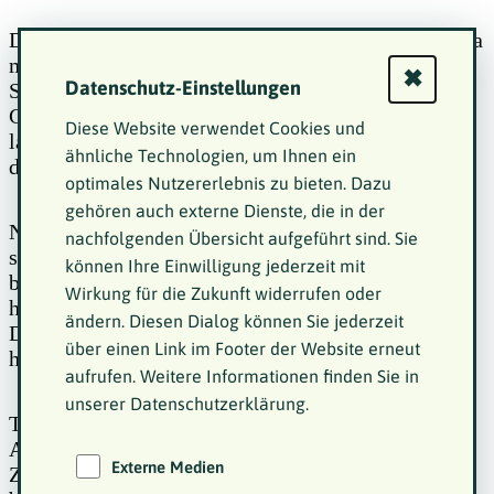
Diese Entscheidung fiel mir zunächst nicht leicht, da
meine bisherigen beruflichen Schritte auch ohne
✖
Datenschutz-Einstellungen
Schwerbehindertenausweis möglich gewesen waren.
Gleichzeitig wuchs mein Wunsch nach einer
Diese Website verwendet Cookies und
langfristigen beruflichen Perspektive, sodass ich
ähnliche Technologien, um Ihnen ein
diesen Schritt schließlich ging.
optimales Nutzererlebnis zu bieten. Dazu
gehören auch externe Dienste, die in der
Nachdem ich meinen neuen Status als
nachfolgenden Übersicht aufgeführt sind. Sie
schwerbehinderter Mensch meinem langjährigen
können Ihre Einwilligung jederzeit mit
beruflichen Ansprechpartner (Zeitarbeit) mitgeteilt
Wirkung für die Zukunft widerrufen oder
hatte, erhielt ich eine ablehnende Rückmeldung.
ändern. Diesen Dialog können Sie jederzeit
Diese Reaktion traf mich persönlich sehr und
über einen Link im Footer der Website erneut
hinterließ ein Gefühl der beruflichen Ausgrenzung.
aufrufen. Weitere Informationen finden Sie in
unserer Datenschutzerklärung.
Trotz dieses Rückschlags fand ich erneut eine
Anstellung – diesmal ohne Unterstützung einer
Externe Medien
Zeitarbeitsfirma, allerdings wiederum mit einem