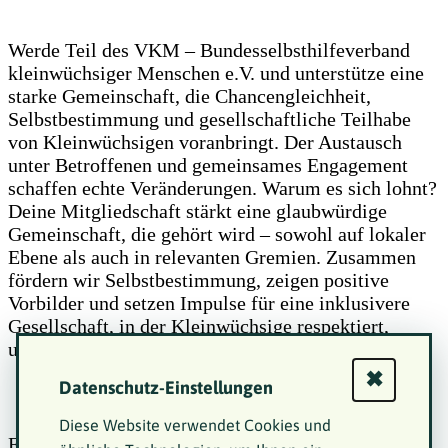
Werde Teil des VKM – Bundesselbsthilfeverband
kleinwüchsiger Menschen e.V. und unterstütze eine
starke Gemeinschaft, die Chancengleichheit,
Selbstbestimmung und gesellschaftliche Teilhabe
von Kleinwüchsigen voranbringt. Der Austausch
unter Betroffenen und gemeinsames Engagement
schaffen echte Veränderungen. Warum es sich lohnt?
Deine Mitgliedschaft stärkt eine glaubwürdige
Gemeinschaft, die gehört wird – sowohl auf lokaler
Ebene als auch in relevanten Gremien. Zusammen
fördern wir Selbstbestimmung, zeigen positive
Vorbilder und setzen Impulse für eine inklusivere
Gesellschaft, in der Kleinwüchsige respektiert,
unterstützt und aktiv beteiligt sind.
✖
Datenschutz-Einstellungen
Diese Website verwendet Cookies und
Entdecke auf der rechten Seite unser neues Video.