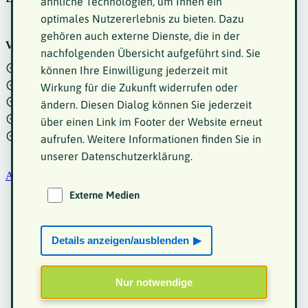
ähnliche Technologien, um Ihnen ein
optimales Nutzererlebnis zu bieten. Dazu
gehören auch externe Dienste, die in der
Vorteile einer Mitgliedschaft beim VKM
nachfolgenden Übersicht aufgeführt sind. Sie
Förderung der Selbsthilfe und gegenseitiger Unterstützung
können Ihre Einwilligung jederzeit mit
Einsatz für Inklusion und Abbau von Barrieren
Wirkung für die Zukunft widerrufen oder
Zugang zu speziellen Informationen und Hilfsmitteln
ändern. Diesen Dialog können Sie jederzeit
Teilnahme an Veranstaltungen und Treffen
über einen Link im Footer der Website erneut
Politische Vertretung von Interessen kleinwüchsiger Menschen
aufrufen. Weitere Informationen finden Sie in
unserer Datenschutzerklärung.
Aufnahmeantrag als PDF
Externe Medien
Details anzeigen/ausblenden
Nur notwendige