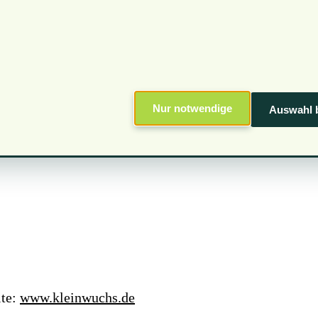
Nur notwendige
Auswahl b
Termine
Kontakt
chungen
ite:
www.kleinwuchs.de