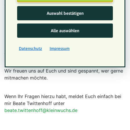
vorhanden sein.
Auswahl bestätigen
8. Den Link zum Besuch des Stammtisches NRW könnt
Alle auswählen
Ihr hier auf unserer NRW-Seite der VKM Homepage
abrufen. Sollten dann bei den Treffen komische
Gestalten auftauchen, werden wir den link nur bei
Datenschutz
Impressum
Anforderung zu senden.
Wir freuen uns auf Euch und sind gespannt, wer gerne
mitmachen möchte.
Wenn Ihr Fragen hierzu habt, meldet Euch einfach bei
mir Beate Twittenhoff unter
beate.twittenhoff@kleinwuchs.de