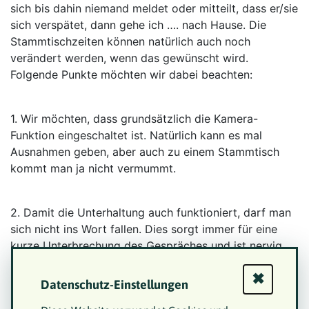
sich bis dahin niemand meldet oder mitteilt, dass er/sie
sich verspätet, dann gehe ich …. nach Hause. Die
Stammtischzeiten können natürlich auch noch
verändert werden, wenn das gewünscht wird.
Folgende Punkte möchten wir dabei beachten:
1. Wir möchten, dass grundsätzlich die Kamera-
Funktion eingeschaltet ist. Natürlich kann es mal
Ausnahmen geben, aber auch zu einem Stammtisch
kommt man ja nicht vermummt.
2. Damit die Unterhaltung auch funktioniert, darf man
sich nicht ins Wort fallen. Dies sorgt immer für eine
kurze Unterbrechung des Gespräches und ist nervig.
✖
Datenschutz-Einstellungen
3. Für den Anfang werde ich so eine Art Moderator
sein, damit auch jede/r zu Wort kommt.