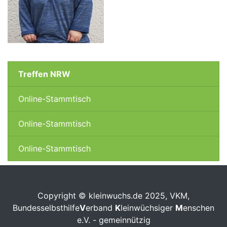
Treffen NRW
Online-Stammtisch
Online-Stammtisch
Online-Stammtisch
Copyright © kleinwuchs.de 2025, VKM,
Bundesselbsthilfe
V
erband
K
leinwüchsiger
M
enschen
e.V. - gemeinnützig