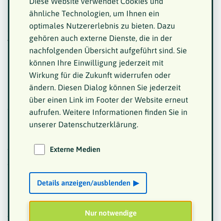
Diese Website verwendet Cookies und
ähnliche Technologien, um Ihnen ein
optimales Nutzererlebnis zu bieten. Dazu
4. Sicher wird es am Anfang Probleme geben, aber wir
gehören auch externe Dienste, die in der
finden, es ist einen Versuch wert, online in Kontakt zu
nachfolgenden Übersicht aufgeführt sind. Sie
kommen.
können Ihre Einwilligung jederzeit mit
Wirkung für die Zukunft widerrufen oder
5. Denkbar ist auch, zu einem Stammtischtreffen ein
ändern. Diesen Dialog können Sie jederzeit
bestimmtes Thema zu besprechen. Das liegt aber bei
über einen Link im Footer der Website erneut
denen, die kommen.
aufrufen. Weitere Informationen finden Sie in
unserer Datenschutzerklärung.
6. Wir werden uns über „Inclusiva Call“ treffen. Bei der
Externe Medien
Teilnahme benötigt man keinen eigenen Account. Es ist
es ausreichend, auf den vorher angegebenen Link zu
klicken. Es öffnet sich der Browser: Firefox oder
Details anzeigen/ausblenden
Crome Edge.
Nur notwendige
7. Mikrofon, Webcam und Lautsprecher müssen