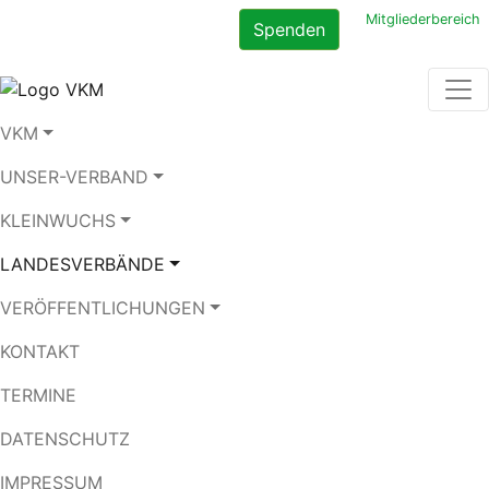
Mitgliederbereich
Startseite
Landesverbände
Bayern
Bilder
Spenden
Herbsttreffen in Beilngries
Herbsttreffen in Beilngries,
29. September bis 3.
VKM
Oktober 2017
UNSER-VERBAND
KLEINWUCHS
Landesverband Bayern
LANDESVERBÄNDE
VERÖFFENTLICHUNGEN
> Über uns
KONTAKT
> Termine / Vorschau
TERMINE
> Veranstaltungsberichte
DATENSCHUTZ
> Vorstand
IMPRESSUM