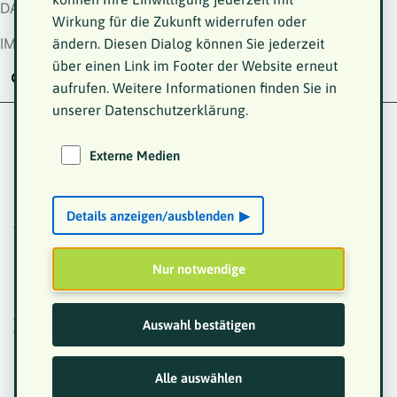
DATENSCHUTZ
Wirkung für die Zukunft widerrufen oder
IMPRESSUM
ändern. Diesen Dialog können Sie jederzeit
über einen Link im Footer der Website erneut
aufrufen. Weitere Informationen finden Sie in
unserer Datenschutzerklärung.
Schwimmen
Externe Medien
Startseite
VKM
Impressionen
World Dwarf
Games 2023
Schwimmen
Details anzeigen/ausblenden
Am Freitag holten unsere Schwimmerinnen viele
Medaillen.
Nur notwendige
Bericht Sandra Berndt
Alle Fotos vom BKMF / Anna Spindelndreier / Steffie
Auswahl bestätigen
Wunderl / Andrea Bowinkel / Martina Goyert / Michael
Bause
Alle auswählen
privat: Sandra und Harald Berndt / Ulrike Wohlmann-