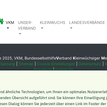
VKM
UNSER-
KLEINWUCHS
LANDESVERBÄNDE
VERBAND
 2025, VKM, Bundesselbsthilfe
V
erband
K
leinwüchsiger
M
e
|
Satzung
|
Sitemap
|
Cookie Einstellungen
|
Datenschutz
|
I
Facebook
|
Instagram
Seitenanfang
nd ähnliche Technologien, um Ihnen ein optimales Nutzererle
genden Übersicht aufgeführt sind. Sie können Ihre Einwilligung 
esen Dialog können Sie jederzeit über einen Link im Footer der