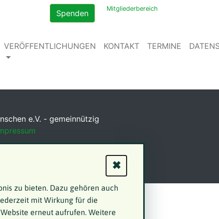
Mitgliederbereich
Spenden
VERÖFFENTLICHUNGEN
KONTAKT
TERMINE
DATEN
nschen e.V. - gemeinnützig
mpressum
✖
bnis zu bieten. Dazu gehören auch
jederzeit mit Wirkung für die
 Website erneut aufrufen. Weitere