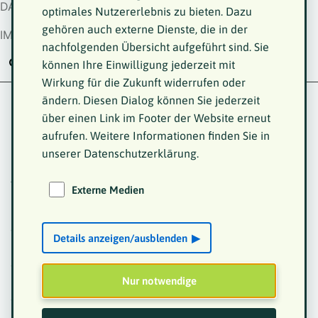
DATENSCHUTZ
optimales Nutzererlebnis zu bieten. Dazu
gehören auch externe Dienste, die in der
IMPRESSUM
nachfolgenden Übersicht aufgeführt sind. Sie
können Ihre Einwilligung jederzeit mit
Wirkung für die Zukunft widerrufen oder
Leichtathlethik
ändern. Diesen Dialog können Sie jederzeit
über einen Link im Footer der Website erneut
aufrufen. Weitere Informationen finden Sie in
Startseite
VKM
Impressionen
World Dwarf
unserer Datenschutzerklärung.
Games 2023
Leichtathletik
Am Donnerstag fanden die Leichtathletik Wettbewerbe
Externe Medien
im NetCologne Stadion statt. Die Athleten zeigten
unglaubliche Leistungen. Der jüngste Teilnehmer war
gerade mal 2 Jahre alt und wurde beim Zieleinlauf
Details anzeigen/ausblenden
beim 15 m Rennen gefeiert wie ein Olympiasieger. Und
auch der letzte Zieleinläufer in der Master-Klasse, der
beim 1500 m Lauf Minuten später als der Sieger
Nur notwendige
ankam, wurde frenetisch bejubelt.