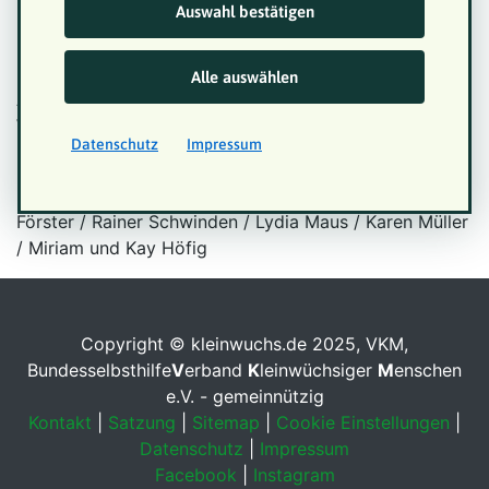
Die Stimmung im Stadion war fantastisch!
Auswahl bestätigen
Bericht Sandra Berndt
Alle auswählen
Alle Fotos vom BKMF / Anna Spindelndreier / Steffie
Wunderl / Andrea Bowinkel / Martina Goyert / Michael
Datenschutz
Impressum
Bause
privat: Sandra und Harald Berndt / Ulrike Wohlmann-
Förster / Rainer Schwinden / Lydia Maus / Karen Müller
/ Miriam und Kay Höfig
Copyright © kleinwuchs.de 2025, VKM,
Bundesselbsthilfe
V
erband
K
leinwüchsiger
M
enschen
e.V. - gemeinnützig
Kontakt
|
Satzung
|
Sitemap
|
Cookie Einstellungen
|
Datenschutz
|
Impressum
Facebook
|
Instagram