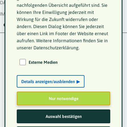
DATENSCHUTZ
nachfolgenden Übersicht aufgeführt sind. Sie
können Ihre Einwilligung jederzeit mit
IMPRESSUM
Wirkung für die Zukunft widerrufen oder
ändern. Diesen Dialog können Sie jederzeit
über einen Link im Footer der Website erneut
Bogenschießen
aufrufen. Weitere Informationen finden Sie in
unserer Datenschutzerklärung.
Startseite
VKM
Impressionen
World Dwarf
Games 2023
Bogenschießen
Externe Medien
Am Dienstag fand der Wettbewerb im Bogenschießen
im Kölner Klub für Bogensport e.V. statt.
Details anzeigen/ausblenden
Die deutschen Schützen waren völlig überraschend
sehr erfolgreich, so überraschend, dass wir nicht
Nur notwendige
vorbereitet waren und keine Flagge dabei hatten ;-)
Bericht Sandra Berndt
Auswahl bestätigen
Alle Fotos vom BKMF / Anna Spindelndreier / Steffie