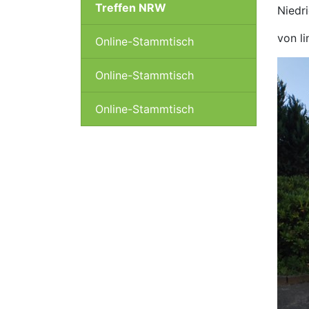
Treffen NRW
Niedr
von li
Online-Stammtisch
Online-Stammtisch
Online-Stammtisch