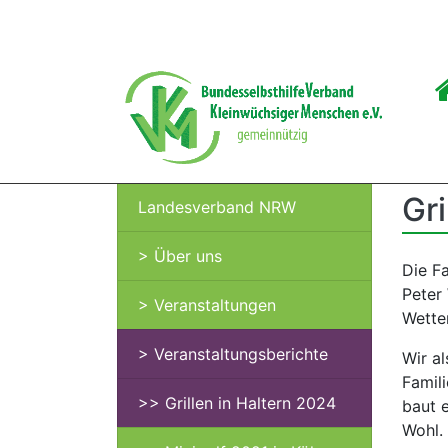
Startseite
Landesverbände
NRW
Gri
Landesverband NRW
> Über uns
Die Fa
Peter 
> Veranstaltungen
Wette
> Veranstaltungsberichte
Wir a
Famil
>> Grillen in Haltern 2024
baut e
Wohl. 