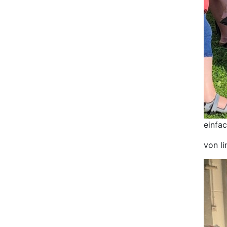
einfa
von l