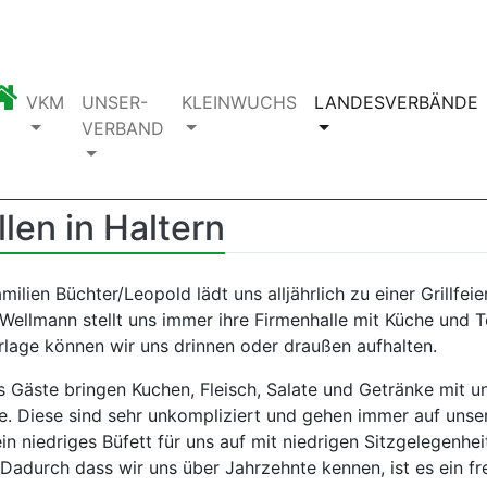
VKM
UNSER-
KLEINWUCHS
LANDESVERBÄNDE
VERBAND
Veranstaltungsberichte
Grillen in Haltern 2024
llen in Haltern
milien Büchter/Leopold lädt uns alljährlich zu einer Grillfei
Wellmann stellt uns immer ihre Firmenhalle mit Küche und To
rlage können wir uns drinnen oder draußen aufhalten.
ls Gäste bringen Kuchen, Fleisch, Salate und Getränke mit 
ie. Diese sind sehr unkompliziert und gehen immer auf unse
in niedriges Büfett für uns auf mit niedrigen Sitzgelegenh
Dadurch dass wir uns über Jahrzehnte kennen, ist es ein fre