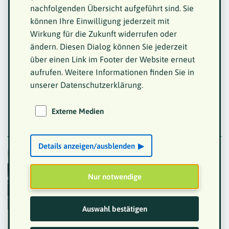
nachfolgenden Übersicht aufgeführt sind. Sie
sein, damit die Menschen sehen, dass es uns gibt. Es
können Ihre Einwilligung jederzeit mit
geht heute nicht mehr darum, auf einer Messe
möglichst viele neue Mitglieder zu gewinnen – das ist
Wirkung für die Zukunft widerrufen oder
eher selten. Viel wichtiger ist das Netzwerken, der
ändern. Diesen Dialog können Sie jederzeit
persönliche Austausch, und dass sich herumspricht,
über einen Link im Footer der Website erneut
welche Angebote es gibt. In dieser Hinsicht war die
aufrufen. Weitere Informationen finden Sie in
REHAB für uns eine echte Bereicherung.
unserer Datenschutzerklärung.
Weitere Eindrücke von der
Externe Medien
REHAB 25 in Karlsruhe
Details anzeigen/ausblenden
Besonders schön war
auch das Wiedersehen
Nur notwendige
mit bekannten
Gesichtern – und
natürlich das
Auswahl bestätigen
gemeinsame Messe-
Event, bei dem es ein