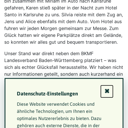
bin zusammen mit Miriam im Auto nach Karlsruhe
gefahren, Karen stieß später in der Nacht zum Hotel
Santo in Karlsruhe zu uns. Silvia reiste mit dem Zug an,
Jens und Alice ebenfalls mit dem Auto. Vom Hotel aus
fuhren wir jeden Morgen gemeinsam zur Messe. Zum
Glück hatten wir eigene Parkplätze direkt am Gelände,
so konnten wir alles gut und bequem transportieren.
Unser Stand war direkt neben dem BKMF
Landesverband Baden-Württemberg platziert – was
sich als echter Glücksfall herausstellte. Wir haben nicht
nur Informationen geteilt, sondern auch kurzerhand ein
gemeinsames Inforegal aufgebaut, dass dies von
beiden Seiten nutzbar war. Das Miteinander war
✖
Datenschutz-Einstellungen
herzlich und unkompliziert.
Diese Website verwendet Cookies und
Die Messe selbst war eher familiär und ruhig, gerade
ähnliche Technologien, um Ihnen ein
im Vergleich zur REHAB Düsseldorf. Das Publikum war
optimales Nutzererlebnis zu bieten. Dazu
anders, aber offen und interessiert. Was uns besonders
gehören auch externe Dienste, die in der
wichtig war: sichtbar zu sein – als Verband präsent zu