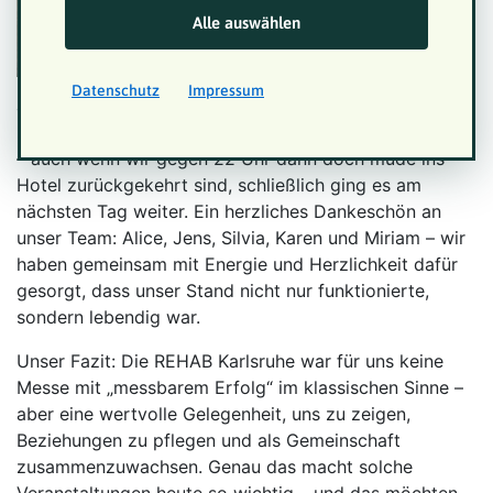
Alle auswählen
großes Abendessen mit
Musik und lockerer
Stimmung gab. Wir sind
Datenschutz
Impressum
an dem Abend einfach vor Ort geblieben und haben
mitgefeiert. Es war ein schöner, entspannter Ausklang
– auch wenn wir gegen 22 Uhr dann doch müde ins
Hotel zurückgekehrt sind, schließlich ging es am
nächsten Tag weiter. Ein herzliches Dankeschön an
unser Team: Alice, Jens, Silvia, Karen und Miriam – wir
haben gemeinsam mit Energie und Herzlichkeit dafür
gesorgt, dass unser Stand nicht nur funktionierte,
sondern lebendig war.
Unser Fazit: Die REHAB Karlsruhe war für uns keine
Messe mit „messbarem Erfolg“ im klassischen Sinne –
aber eine wertvolle Gelegenheit, uns zu zeigen,
Beziehungen zu pflegen und als Gemeinschaft
zusammenzuwachsen. Genau das macht solche
Veranstaltungen heute so wichtig – und das möchten